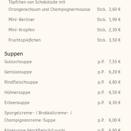
Töpfchen von Schokolade mit
Orangenschaum und Champagnermousse
Stck.
3,60 €
Mini-Berliner
Stck.
1,90 €
Mini-Krapfen
Stck.
2,30 €
Fruchtspießchen
Stck.
3,50 €
Suppen
Gulaschsuppe
p.P.
7,55 €
Gemüsesuppe
p.P.
6,20 €
Rindfleischsuppe
p.P.
6,80 €
Hühnersuppe
p.P.
6,50 €
Erbsensuppe
p.P.
6,30 €
Spargelcreme- / Brokkolicreme- /
Champignoncreme-Suppe
p.P.
6,00 €
Käsesuppe (Hackfleisch/Lauch)
p.P.
6,90 €