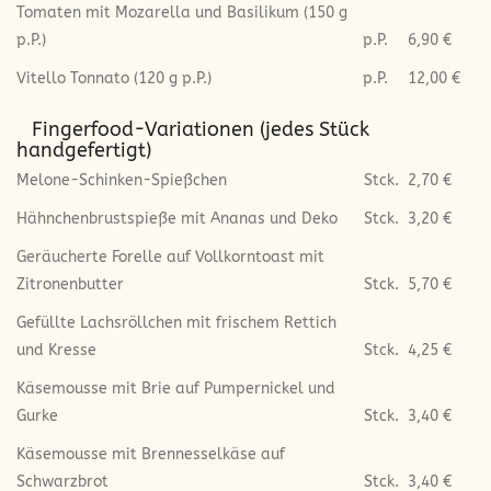
Tomaten mit Mozarella und Basilikum (150 g
p.P.)
p.P.
6,90 €
Vitello Tonnato (120 g p.P.)
p.P.
12,00 €
Fingerfood-Variationen (jedes Stück
handgefertigt)
Melone-Schinken-Spießchen
Stck.
2,70 €
Hähnchenbrustspieße mit Ananas und Deko
Stck.
3,20 €
Geräucherte Forelle auf Vollkorntoast mit
Zitronenbutter
Stck.
5,70 €
Gefüllte Lachsröllchen mit frischem Rettich
und Kresse
Stck.
4,25 €
Käsemousse mit Brie auf Pumpernickel und
Gurke
Stck.
3,40 €
Käsemousse mit Brennesselkäse auf
Schwarzbrot
Stck.
3,40 €