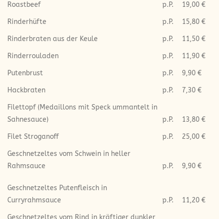
Roastbeef
p.P.
19,00 €
Rinderhüfte
p.P.
15,80 €
Rinderbraten aus der Keule
p.P.
11,50 €
Rinderrouladen
p.P.
11,90 €
Putenbrust
p.P.
9,90 €
Hackbraten
p.P.
7,30 €
Filettopf (Medaillons mit Speck ummantelt in
Sahnesauce)
p.P.
13,80 €
Filet Stroganoff
p.P.
25,00 €
Geschnetzeltes vom Schwein in heller
Rahmsauce
p.P.
9,90 €
Geschnetzeltes Putenfleisch in
Curryrahmsauce
p.P.
11,20 €
Geschnetzeltes vom Rind in kräftiger dunkler