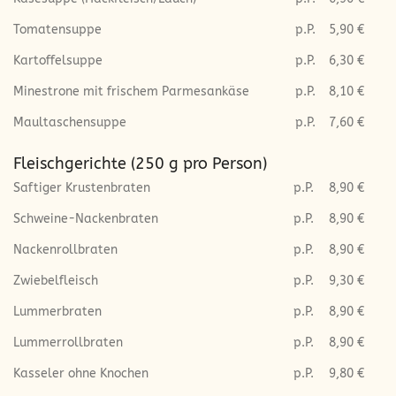
Tomatensuppe
p.P.
5,90 €
Kartoffelsuppe
p.P.
6,30 €
Minestrone mit frischem Parmesankäse
p.P.
8,10 €
Maultaschensuppe
p.P.
7,60 €
Fleischgerichte (250 g pro Person)
Saftiger Krustenbraten
p.P.
8,90 €
Schweine-Nackenbraten
p.P.
8,90 €
Nackenrollbraten
p.P.
8,90 €
Zwiebelfleisch
p.P.
9,30 €
Lummerbraten
p.P.
8,90 €
Lummerrollbraten
p.P.
8,90 €
Kasseler ohne Knochen
p.P.
9,80 €