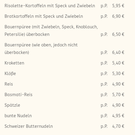
Risolette-Kartoffeln mit Speck und Zwiebeln
p.P.
5,95 €
Bratkartoffeln mit Speck und Zwiebeln
p.P.
6,90 €
Bauernpüree (mit Zwiebeln, Speck, Knoblauch,
Petersilie) überbacken
p.P.
6,50 €
Bauernpüree (wie oben, jedoch nicht
überbacken)
p.P.
6,40 €
Kroketten
p.P.
5,40 €
Klöße
p.P.
5,30 €
Reis
p.P.
4,90 €
Basmati-Reis
p.P.
5,70 €
Spätzle
p.P.
4,90 €
bunte Nudeln
p.P.
4,95 €
Schweizer Butternudeln
p.P.
4,70 €