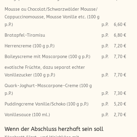
Mousse au Chocolat/Schwarzwälder Mousse/
Cappuccinomousse, Mousse Vanille etc. (100 g
p.P.)
p.P.
6,60 €
Bratapfel-Tiramisu
p.P.
6,80 €
Herrencreme (100 g p.P.)
p.P.
7,20 €
Baileyscreme mit Mascarpone (100 g p.P.)
p.P.
7,70 €
exotische Früchte, dazu separat echter
Vanillezucker (100 g p.P.)
p.P.
7,70 €
Quark-Joghurt-Mascarpone-Creme (100 g
p.P.)
p.P.
7,30 €
Puddingcreme Vanille/Schoko (100 g p.P.)
p.P.
5,20 €
Vanillesauce (100 ml.)
p.P.
2,70 €
Wenn der Abschluss herzhaft sein soll