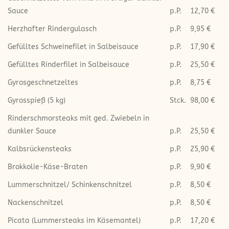
Sauce
p.P.
12,70 €
Herzhafter Rindergulasch
p.P.
9,95 €
Gefülltes Schweinefilet in Salbeisauce
p.P.
17,90 €
Gefülltes Rinderfilet in Salbeisauce
p.P.
25,50 €
Gyrosgeschnetzeltes
p.P.
8,75 €
Gyrosspieß (5 kg)
Stck.
98,00 €
Rinderschmorsteaks mit ged. Zwiebeln in
dunkler Sauce
p.P.
25,50 €
Kalbsrückensteaks
p.P.
25,90 €
Brokkolie-Käse-Braten
p.P.
9,90 €
Lummerschnitzel/ Schinkenschnitzel
p.P.
8,50 €
Nackenschnitzel
p.P.
8,50 €
Picata (Lummersteaks im Käsemantel)
p.P.
17,20 €