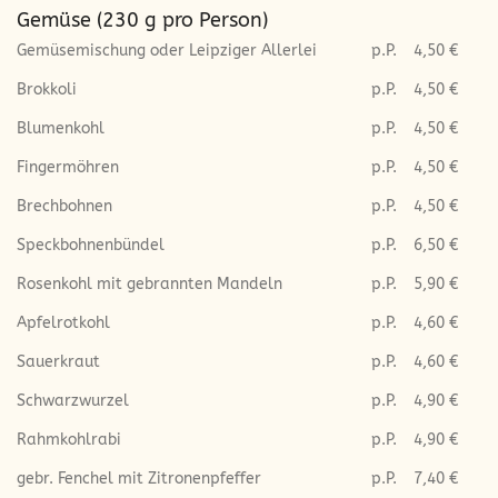
Gemüse (230 g pro Person)
Gemüsemischung oder Leipziger Allerlei
p.P.
4,50 €
Brokkoli
p.P.
4,50 €
Blumenkohl
p.P.
4,50 €
Fingermöhren
p.P.
4,50 €
Brechbohnen
p.P.
4,50 €
Speckbohnenbündel
p.P.
6,50 €
Rosenkohl mit gebrannten Mandeln
p.P.
5,90 €
Apfelrotkohl
p.P.
4,60 €
Sauerkraut
p.P.
4,60 €
Schwarzwurzel
p.P.
4,90 €
Rahmkohlrabi
p.P.
4,90 €
gebr. Fenchel mit Zitronenpfeffer
p.P.
7,40 €