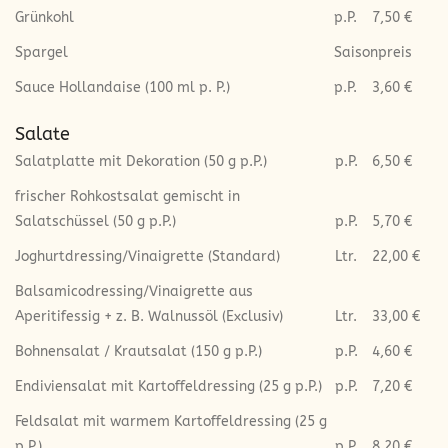
Grünkohl
p.P.
7,50 €
Spargel
Saisonpreis
Sauce Hollandaise (100 ml p. P.)
p.P.
3,60 €
Salate
Salatplatte mit Dekoration (50 g p.P.)
p.P.
6,50 €
frischer Rohkostsalat gemischt in
Salatschüssel (50 g p.P.)
p.P.
5,70 €
Joghurtdressing/Vinaigrette (Standard)
Ltr.
22,00 €
Balsamicodressing/Vinaigrette aus
Aperitifessig + z. B. Walnussöl (Exclusiv)
Ltr.
33,00 €
Bohnensalat / Krautsalat (150 g p.P.)
p.P.
4,60 €
Endiviensalat mit Kartoffeldressing (25 g p.P.)
p.P.
7,20 €
Feldsalat mit warmem Kartoffeldressing (25 g
p.P.)
p.P.
8,20 €