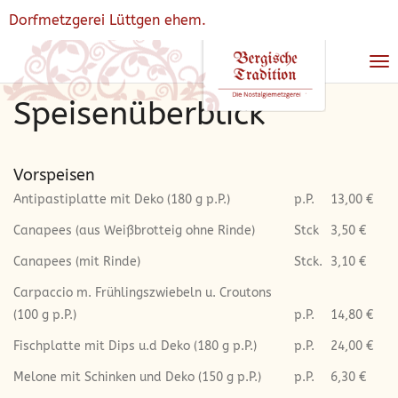
Dorfmetzgerei Lüttgen ehem.
Na
ei
Speisenüberblick
Vorspeisen
Antipastiplatte mit Deko (180 g p.P.)
p.P.
13,00 €
Canapees (aus Weißbrotteig ohne Rinde)
Stck
3,50 €
Canapees (mit Rinde)
Stck.
3,10 €
Carpaccio m. Frühlingszwiebeln u. Croutons
(100 g p.P.)
p.P.
14,80 €
Fischplatte mit Dips u.d Deko (180 g p.P.)
p.P.
24,00 €
Melone mit Schinken und Deko (150 g p.P.)
p.P.
6,30 €