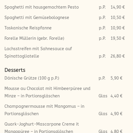
Spaghetti mit hausgemachtem Pesto
p.P.
14,90 €
Spaghetti mit Gemüsebolognese
p.P.
10,50 €
Toskanische Reispfanne
p.P.
10,90 €
Forelle Müllerin (gebr. Forelle)
p.P.
19,50 €
Lachsstreifen mit Sahnesauce auf
Spinattagliatelle
p.P.
26,80 €
Desserts
Dänische Grütze (100 g p.P.)
p.P.
5,90 €
Mousse au Chocolat mit Himbeerpüree und
Minze – in Portionsgläschen
Glas
4,40 €
Champagnermousse mit Mangomus – in
Portionsgläschen
Glas
4,90 €
Quark-Joghurt-Mascarpone Creme it
Mangopüree – in Portionsgläschen
Glas
4,80 €