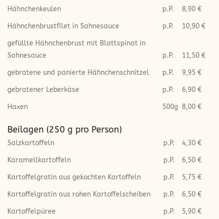
Hähnchenkeulen
p.P.
8,90 €
Hähnchenbrustfilet in Sahnesauce
p.P.
10,90 €
gefüllte Hähnchenbrust mit Blattspinat in
Sahnesauce
p.P.
11,50 €
gebratene und panierte Hähnchenschnitzel
p.P.
9,95 €
gebratener Leberkäse
p.P.
6,90 €
Haxen
500g
8,00 €
Beilagen (250 g pro Person)
Salzkartoffeln
p.P.
4,30 €
Karamellkartoffeln
p.P.
6,50 €
Kartoffelgratin aus gekochten Kartoffeln
p.P.
5,75 €
Kartoffelgratin aus rohen Kartoffelscheiben
p.P.
6,50 €
Kartoffelpüree
p.P.
5,90 €